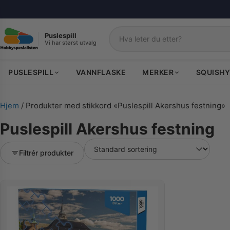
Puslespill
Vi har størst utvalg
Søk
PUSLESPILL
VANNFLASKE
MERKER
SQUISHY
Hjem
/ Produkter med stikkord «Puslespill Akershus festning»
Puslespill Akershus festning
Filtrér produkter