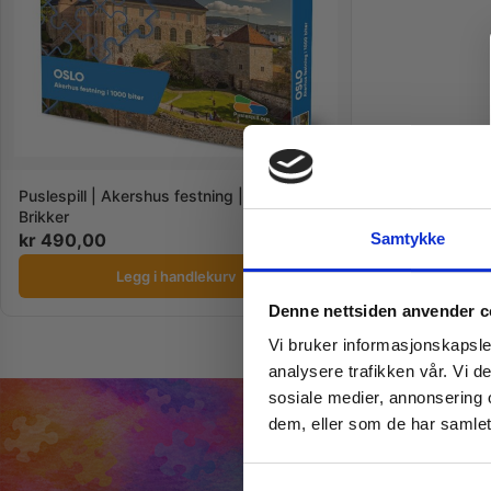
Puslespill | Akershus festning | 1000
Brikker
kr
490,00
Samtykke
Legg i handlekurv
Denne nettsiden anvender c
Vi bruker informasjonskapsler
analysere trafikken vår. Vi 
sosiale medier, annonsering 
dem, eller som de har samlet