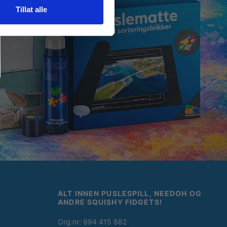
Tillat alle
ALT INNEN PUSLESPILL, NEEDOH OG
ANDRE SQUISHY FIDGETS!
Org.nr: 994 415 882