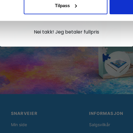
Tilpass
Ja takk, jeg er med
Nei takk! Jeg betaler fullpris
SNARVEIER
INFORMASJON
Min side
Salgsvilkår