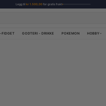
Legg til
kr
1.500,00
for gratis frakt
-FIDGET
GODTERI - DRIKKE
POKEMON
HOBBY