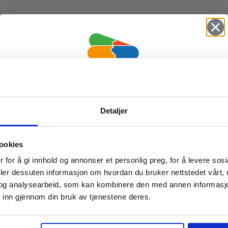
Vil du ha
Detaljer
10% Rabatt?
ookies
Meld deg på vårt nyhetsbrev og motta
 for å gi innhold og annonser et personlig preg, for å levere sos
gode tilbud og produktinformasjon fra
deler dessuten informasjon om hvordan du bruker nettstedet vårt,
og analysearbeid, som kan kombinere den med annen informasjon d
oss¢!
 inn gjennom din bruk av tjenestene deres.