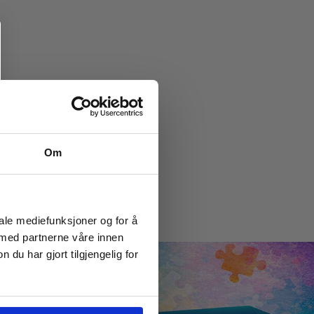
Om
iale mediefunksjoner og for å
 med partnerne våre innen
u har gjort tilgjengelig for