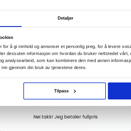
Vil du ha
Detaljer
10% Rabatt?
ookies
Meld deg på vårt nyhetsbrev og motta
 for å gi innhold og annonser et personlig preg, for å levere sos
gode tilbud og produktinformasjon fra
deler dessuten informasjon om hvordan du bruker nettstedet vårt,
og analysearbeid, som kan kombinere den med annen informasjon d
oss¢!
 inn gjennom din bruk av tjenestene deres.
Tilpass
Ja takk, jeg er med
Nei takk! Jeg betaler fullpris