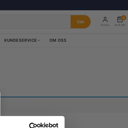
0
Søk
Konto
kr
0,00
KUNDESERVICE
OM OSS