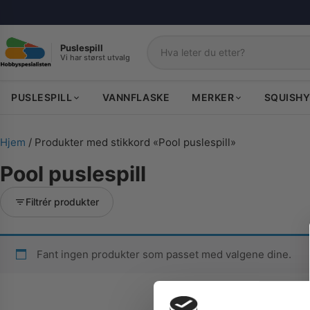
Puslespill
Vi har størst utvalg
Søk
PUSLESPILL
VANNFLASKE
MERKER
SQUISHY
Hjem
/ Produkter med stikkord «Pool puslespill»
Pool puslespill
Filtrér produkter
Fant ingen produkter som passet med valgene dine.