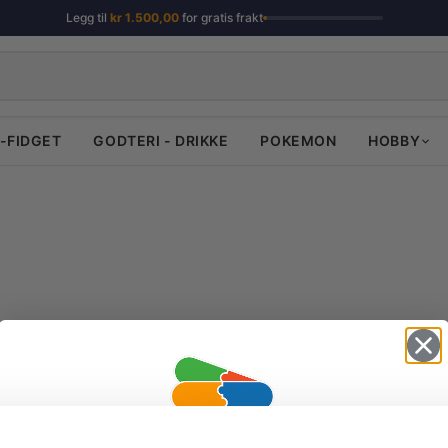
Legg til
kr
1.500,00
for gratis frakt
-FIDGET
GODTERI - DRIKKE
POKEMON
HOBBY