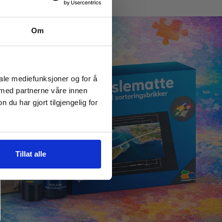
Om
iale mediefunksjoner og for å
 med partnerne våre innen
u har gjort tilgjengelig for
Tillat alle