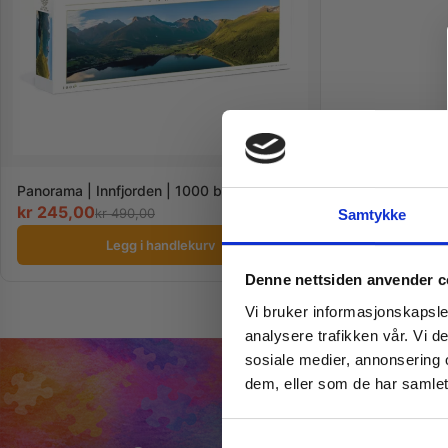
Panorama | Innfjorden | 1000 brikker
kr
245,00
kr
490,00
Samtykke
Legg i handlekurv
Denne nettsiden anvender c
Vi bruker informasjonskapsler
analysere trafikken vår. Vi 
sosiale medier, annonsering 
dem, eller som de har samlet