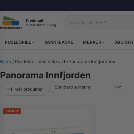
Puslespill
Vi har størst utvalg
Søk
PUSLESPILL
VANNFLASKE
MERKER
SQUISHY
Hjem
/ Produkter med stikkord «Panorama Innfjorden»
Panorama Innfjorden
Filtrér produkter
TILBUD