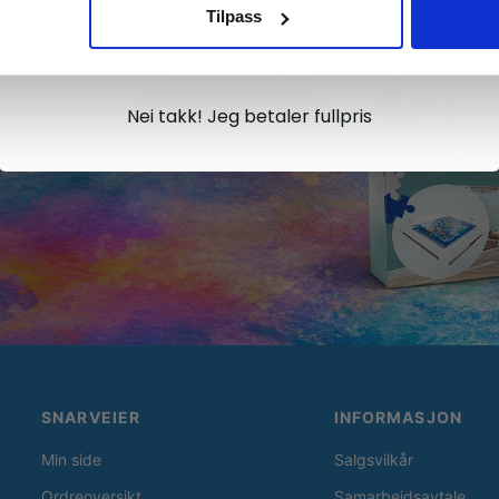
Tilpass
Ja takk, jeg er med
Nei takk! Jeg betaler fullpris
SNARVEIER
INFORMASJON
Min side
Salgsvilkår
Ordreoversikt
Samarbeidsavtale