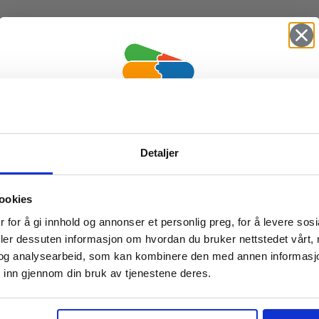
Vil du ha
Detaljer
10% Rabatt?
ookies
Meld deg på vårt nyhetsbrev og motta
 for å gi innhold og annonser et personlig preg, for å levere sos
gode tilbud og produktinformasjon fra
deler dessuten informasjon om hvordan du bruker nettstedet vårt,
og analysearbeid, som kan kombinere den med annen informasjon d
oss¢!
 inn gjennom din bruk av tjenestene deres.