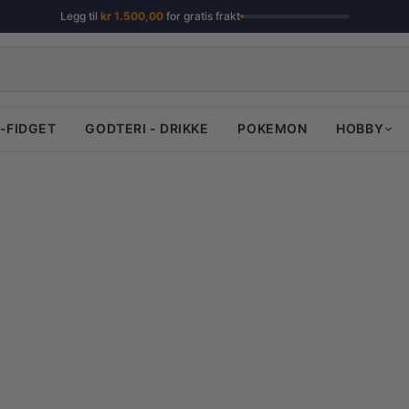
Legg til
kr
1.500,00
for gratis frakt
-FIDGET
GODTERI - DRIKKE
POKEMON
HOBBY