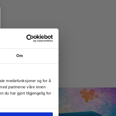
Om
iale mediefunksjoner og for å
 med partnerne våre innen
u har gjort tilgjengelig for