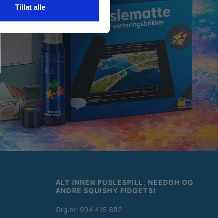
Tillat alle
ALT INNEN PUSLESPILL, NEEDOH OG
ANDRE SQUISHY FIDGETS!
Org.nr: 994 415 882