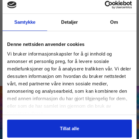
Samtykke
Detaljer
Om
Vil du ha
Hidra Puslespill 1000 Brikker
Denne nettsiden anvender cookies
kr
490,00
Vi bruker informasjonskapsler for å gi innhold og
10% Rabatt?
Legg i handlekurv
annonser et personlig preg, for å levere sosiale
mediefunksjoner og for å analysere trafikken vår. Vi deler
dessuten informasjon om hvordan du bruker nettstedet
Meld deg på vårt nyhetsbrev og motta
vårt, med partnerne våre innen sosiale medier,
gode tilbud og produktinformasjon fra
annonsering og analysearbeid, som kan kombinere den
oss¢!
med annen informasjon du har gjort tilgjengelig for dem,
eller som de har samlet inn gjennom din bruk av
tjenestene deres.
Ja takk, jeg er med
Tillat alle