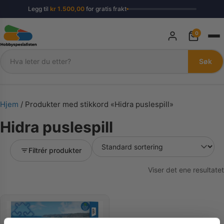
Legg til
kr
1.500,00
for gratis frakt
0
Søk
Søk
Hjem
/ Produkter med stikkord «Hidra puslespill»
Hidra puslespill
Filtrér produkter
Viser det ene resultatet