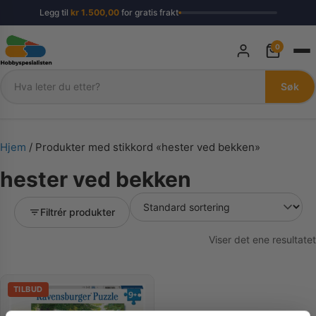
Legg til
kr
1.500,00
for gratis frakt
0
Søk
Søk
Hjem
/ Produkter med stikkord «hester ved bekken»
hester ved bekken
Filtrér produkter
Viser det ene resultatet
TILBUD