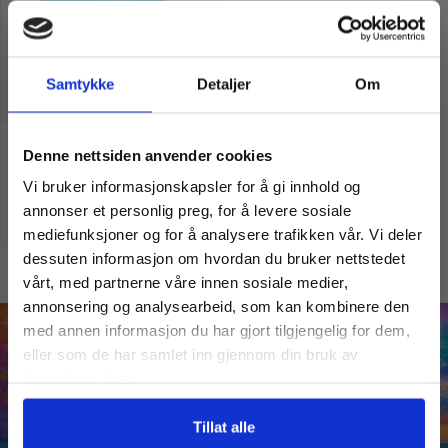
Samtykke
Detaljer
Om
Vil du ha
Puslespill | Haramsøy | 1000
Denne nettsiden anvender cookies
brikker
kr
299,00
kr
490,00
Vi bruker informasjonskapsler for å gi innhold og
10% Rabatt?
annonser et personlig preg, for å levere sosiale
Legg i handlekurv
mediefunksjoner og for å analysere trafikken vår. Vi deler
dessuten informasjon om hvordan du bruker nettstedet
Meld deg på vårt nyhetsbrev og motta
vårt, med partnerne våre innen sosiale medier,
gode tilbud og produktinformasjon fra
annonsering og analysearbeid, som kan kombinere den
oss¢!
med annen informasjon du har gjort tilgjengelig for dem,
eller som de har samlet inn gjennom din bruk av
tjenestene deres.
Ja takk, jeg er med
Tillat alle