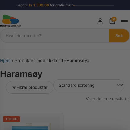
Legg til
kr
1.500,00
for gratis frakt
0
Søk
Søk
Hjem
/ Produkter med stikkord «Haramsøy»
Haramsøy
Filtrér produkter
Viser det ene resultatet
TILBUD