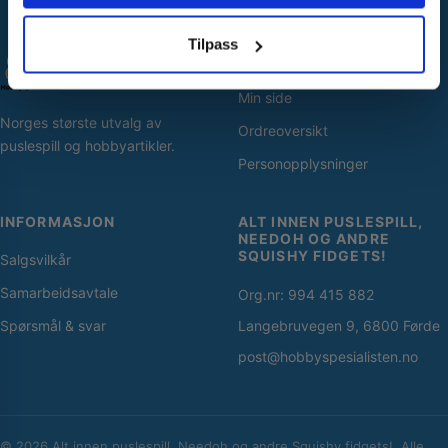
Nei takk! Jeg betaler fullpris
Tilpass
SNARVEIER
Min side
Norges største utvalg av
Ordreoversikt
puslespill og hobbyartikler.
Personopplysninger
INFORMASJON
ALT INNEN PUSLESPILL,
NEEDOH OG ANDRE
SQUISHY FIDGETS!
Salgsvilkår
Samarbeidsavtale
Org.nr: 994 415 882
Spørsmål & svar
Langebruvegen 9, 6800 Førde
post@hobbyspesialisten.no
© 2026 Alt innen puslespill, Needoh og andre Squishy fidgets!. Alle