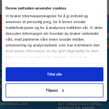
Vil du ha
Denne nettsiden anvender cookies
Vi bruker informasjonskapsler for å gi innhold og
10% Rabatt?
annonser et personlig preg, for å levere sosiale
mediefunksjoner og for å analysere trafikken vår. Vi deler
dessuten informasjon om hvordan du bruker nettstedet
Meld deg på vårt nyhetsbrev og motta
vårt, med partnerne våre innen sosiale medier,
gode tilbud og produktinformasjon fra
annonsering og analysearbeid, som kan kombinere den
oss¢!
med annen informasjon du har gjort tilgjengelig for dem,
eller som de har samlet inn gjennom din bruk av
tjenestene deres.
SNARVEIER
Ja takk, jeg er med
Min side
Tillat alle
Norges største utvalg av
Ordreoversikt
puslespill og hobbyartikler.
Nei takk! Jeg betaler fullpris
Personopplysninger
Tilpass
INFORMASJON
ALT INNEN PUSLESPILL,
NEEDOH OG ANDRE