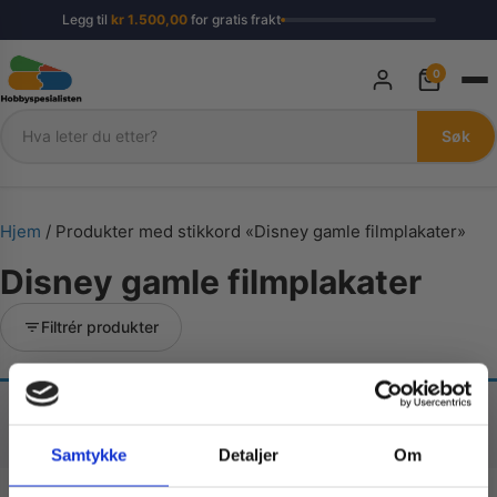
Legg til
kr
1.500,00
for gratis frakt
0
Søk
Søk
Hjem
/ Produkter med stikkord «Disney gamle filmplakater»
Disney gamle filmplakater
Filtrér produkter
Fant ingen produkter som passet med valgene
dine.
Samtykke
Detaljer
Om