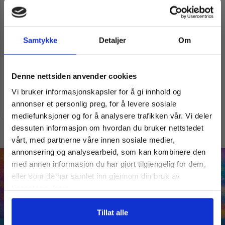
Samtykke
Detaljer
Om
Vil du ha
Puslespill | Akershus festning |
Denne nettsiden anvender cookies
1000 Brikker
kr
490,00
Vi bruker informasjonskapsler for å gi innhold og
10% Rabatt?
annonser et personlig preg, for å levere sosiale
Legg i handlekurv
mediefunksjoner og for å analysere trafikken vår. Vi deler
dessuten informasjon om hvordan du bruker nettstedet
Meld deg på vårt nyhetsbrev og motta
vårt, med partnerne våre innen sosiale medier,
gode tilbud og produktinformasjon fra
annonsering og analysearbeid, som kan kombinere den
oss¢!
med annen informasjon du har gjort tilgjengelig for dem,
eller som de har samlet inn gjennom din bruk av
tjenestene deres.
Ja takk, jeg er med
Tillat alle