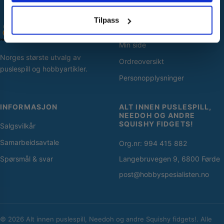
Nei takk! Jeg betaler fullpris
Tilpass
SNARVEIER
Min side
Norges største utvalg av
Ordreoversikt
puslespill og hobbyartikler.
Personopplysninger
INFORMASJON
ALT INNEN PUSLESPILL,
NEEDOH OG ANDRE
SQUISHY FIDGETS!
Salgsvilkår
Samarbeidsavtale
Org.nr: 994 415 882
Spørsmål & svar
Langebruvegen 9, 6800 Førde
post@hobbyspesialisten.no
© 2026 Alt innen puslespill, Needoh og andre Squishy fidgets!. Alle