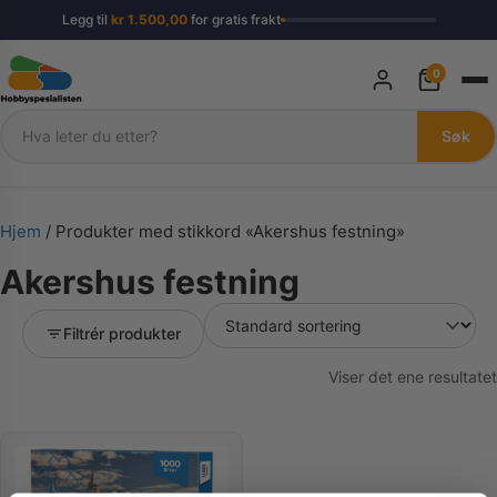
Legg til
kr
1.500,00
for gratis frakt
0
Søk
Søk
Hjem
/ Produkter med stikkord «Akershus festning»
Akershus festning
Filtrér produkter
Viser det ene resultatet