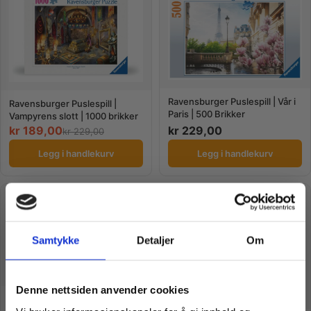
Ravensburger Puslespill | Vår i
Ravensburger Puslespill |
Paris | 500 Brikker
Vampyrens slott | 1000 brikker
kr
189,00
kr
229,00
kr
229,00
Legg i handlekurv
Legg i handlekurv
TILBUD
TILBUD
Samtykke
Detaljer
Om
Vil du ha
Denne nettsiden anvender cookies
Ravensburger Puslespill |