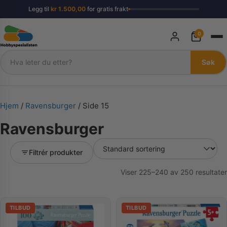
Legg til
kr
1.500,00
for gratis frakt
0
Søk
Søk
Hjem
/
Ravensburger
/ Side 15
Ravensburger
Filtrér produkter
Viser 225–240 av 250 resultater
TILBUD
TILBUD