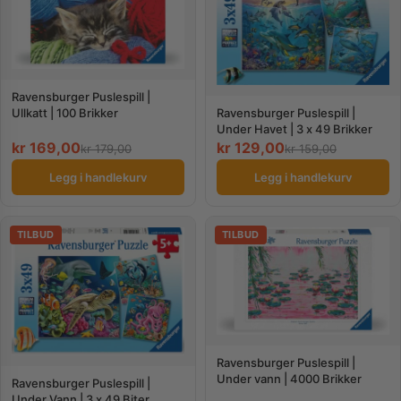
Ravensburger Puslespill |
Ullkatt | 100 Brikker
Ravensburger Puslespill |
Under Havet | 3 x 49 Brikker
kr
169,00
kr
129,00
kr
179,00
kr
159,00
Legg i handlekurv
Legg i handlekurv
TILBUD
TILBUD
Ravensburger Puslespill |
Under vann | 4000 Brikker
Ravensburger Puslespill |
Under Vann | 3 x 49 Biter