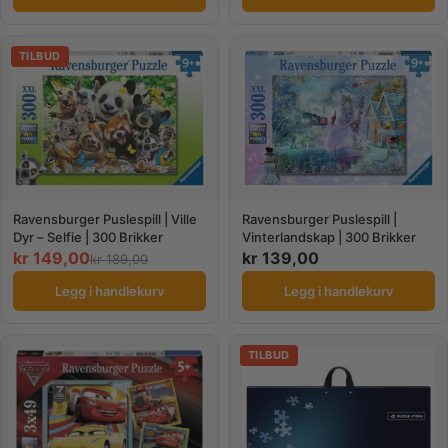
TILBUD
Ravensburger Puslespill | Ville
Ravensburger Puslespill |
Dyr – Selfie | 300 Brikker
Vinterlandskap | 300 Brikker
kr
149,00
kr
139,00
kr
189,00
Legg i handlekurv
Legg i handlekurv
TILBUD