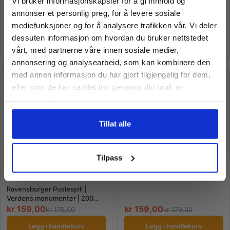
Vi bruker informasjonskapsler for å gi innhold og
Venezia | 100 Brikker
10% Rabatt?
Ravensburger Puslespill |
annonser et personlig preg, for å levere sosiale
Venezia, dag til natt | 1000
mediefunksjoner og for å analysere trafikken vår. Vi deler
Brikker
kr
159,00
kr
209,00
kr
179,00
kr
499,00
dessuten informasjon om hvordan du bruker nettstedet
Meld deg på vårt nyhetsbrev og motta
Legg i handlekurv
Legg i handlekurv
vårt, med partnerne våre innen sosiale medier,
gode tilbud og produktinformasjon fra
annonsering og analysearbeid, som kan kombinere den
oss¢!
med annen informasjon du har gjort tilgjengelig for dem,
TILBUD
TILBUD
eller som de har samlet inn gjennom din bruk av
tjenestene deres.
Ja takk, jeg er med
Tillat alle
Nei takk! Jeg betaler fullpris
Tilpass
Ravensburger Puslespill |
Verdenskart m/landemerker |
200 Brikker
Ravensburger Puslespill |
Verdens monumenter | 200
Brikker
kr
159,00
kr
159,00
kr
179,00
kr
179,00
Legg i handlekurv
Legg i handlekurv