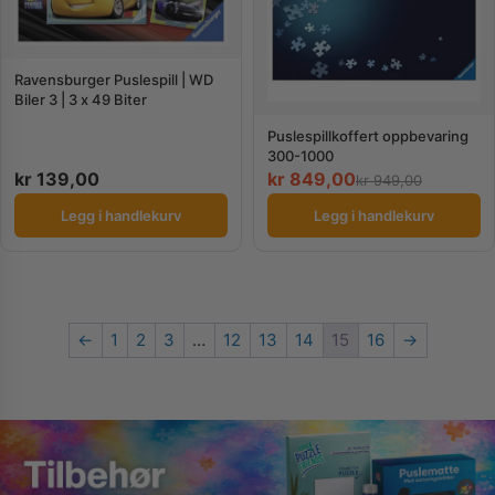
Ravensburger Puslespill | WD
Biler 3 | 3 x 49 Biter
Puslespillkoffert oppbevaring
300-1000
kr
139,00
kr
849,00
kr
949,00
Legg i handlekurv
Legg i handlekurv
←
1
2
3
…
12
13
14
15
16
→