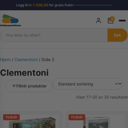
Legg til
kr
1.500,00
for gratis frakt
0
Søk
Søk
Hjem
/
Clementoni
/ Side 2
Clementoni
Filtrér produkter
Viser 17–20 av 20 resultater
TILBUD
TILBUD