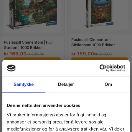
Puslespill Clementoni |
Puslespill Clementoni | Fuji
Bibliodame 1000 Brikker
Garden | 1000 Brikker
kr
169,00
kr
199,00
kr
229,00
kr
229,00
Legg i handlekurv
Legg i handlekurv
TILBUD
TILBUD
Samtykke
Detaljer
Om
Vil du ha
Denne nettsiden anvender cookies
Vi bruker informasjonskapsler for å gi innhold og
10% Rabatt?
annonser et personlig preg, for å levere sosiale
mediefunksjoner og for å analysere trafikken vår. Vi deler