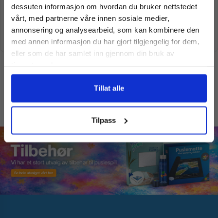
Puslespill Clementoni | Dubai
Puslespill Clementoni |
dessuten informasjon om hvordan du bruker nettstedet
Meld deg på vårt nyhetsbrev og motta
1000 Brikker
Santorini 1000 Brikker
vårt, med partnerne våre innen sosiale medier,
kr
169,00
kr
169,00
kr
229,00
kr
229,00
gode tilbud og produktinformasjon fra
annonsering og analysearbeid, som kan kombinere den
oss¢!
Legg i handlekurv
Legg i handlekurv
med annen informasjon du har gjort tilgjengelig for dem,
eller som de har samlet inn gjennom din bruk av
tjenestene deres.
Ja takk, jeg er med
Tillat alle
←
1
2
Nei takk! Jeg betaler fullpris
Tilpass