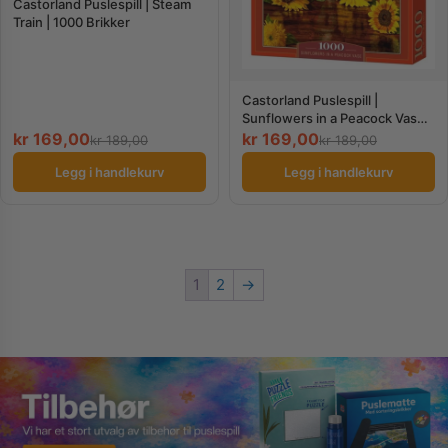
Castorland Puslespill | Steam
Train | 1000 Brikker
Castorland Puslespill |
Sunflowers in a Peacock Vase |
1000 Brikker
kr
169,00
kr
169,00
kr
189,00
kr
189,00
Legg i handlekurv
Legg i handlekurv
1
2
→