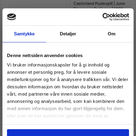
Castorland Puslespill | June
Flowers in Radiance | 1000
Brikker
kr
169,00
kr
169,00
kr
189,00
kr
189,00
Legg i handlekurv
Legg i handlekurv
Samtykke
Detaljer
Om
TILBUD
TILBUD
Vil du ha
Denne nettsiden anvender cookies
Vi bruker informasjonskapsler for å gi innhold og
10% Rabatt?
annonser et personlig preg, for å levere sosiale
mediefunksjoner og for å analysere trafikken vår. Vi deler
dessuten informasjon om hvordan du bruker nettstedet
Meld deg på vårt nyhetsbrev og motta
Castorland Puslespill | Majesty
vårt, med partnerne våre innen sosiale medier,
of the Mountains | 4000
gode tilbud og produktinformasjon fra
Brikker
annonsering og analysearbeid, som kan kombinere den
oss¢!
med annen informasjon du har gjort tilgjengelig for dem,
eller som de har samlet inn gjennom din bruk av
tjenestene deres.
Castorland Puslespill | Lady
with the Ermine, Leonardo da