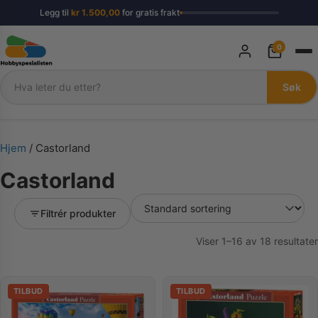
Legg til
kr
1.500,00
for gratis frakt
0
Søk
Søk
Hjem
/ Castorland
Castorland
Filtrér produkter
Viser 1–16 av 18 resultater
TILBUD
TILBUD