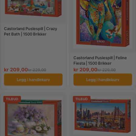
Castorland Puslespill | Crazy
Pet Bath | 1500 Brikker
Castorland Puslespill | Feline
Fiesta | 1500 Brikker
kr
209,00
kr
209,00
kr
229,00
kr
229,00
Legg i handlekurv
Legg i handlekurv
TILBUD
TILBUD