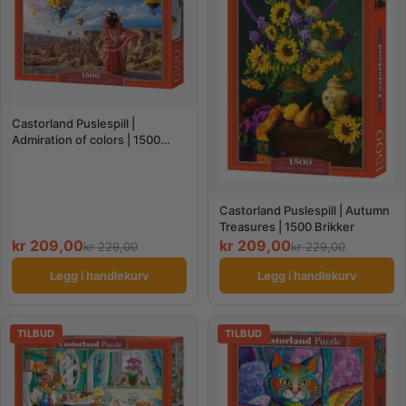
Castorland Puslespill |
Admiration of colors | 1500
Brikker
Castorland Puslespill | Autumn
Treasures | 1500 Brikker
kr
209,00
kr
209,00
kr
229,00
kr
229,00
Legg i handlekurv
Legg i handlekurv
TILBUD
TILBUD