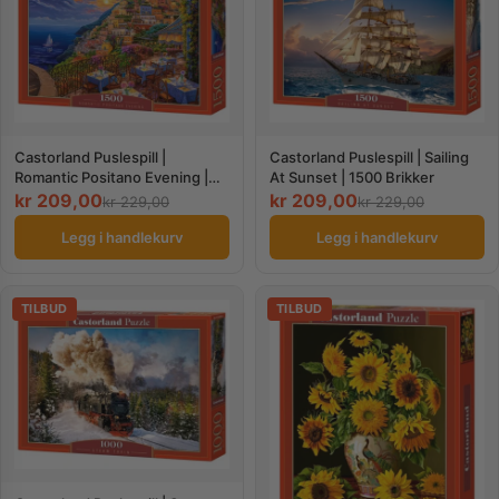
Castorland Puslespill |
Castorland Puslespill | Sailing
Romantic Positano Evening |
At Sunset | 1500 Brikker
1500 Brikker
kr
209,00
kr
209,00
kr
229,00
kr
229,00
Legg i handlekurv
Legg i handlekurv
TILBUD
TILBUD