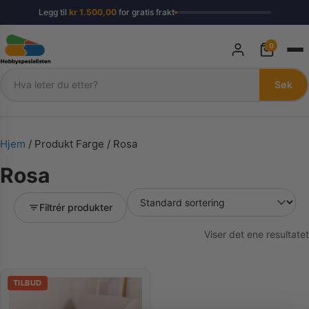
Legg til
kr
1.500,00
for gratis frakt
0
Søk
Søk
Hjem
/ Produkt Farge / Rosa
Rosa
Filtrér produkter
Viser det ene resultatet
TILBUD