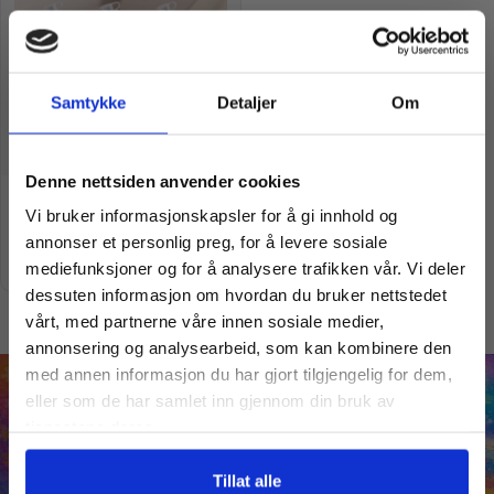
Samtykke
Detaljer
Om
Vil du ha
Denne nettsiden anvender cookies
Drnk Up Infuse
Vi bruker informasjonskapsler for å gi innhold og
kr
199,00
kr
199,00
10% Rabatt?
annonser et personlig preg, for å levere sosiale
Velg varianter
mediefunksjoner og for å analysere trafikken vår. Vi deler
dessuten informasjon om hvordan du bruker nettstedet
Meld deg på vårt nyhetsbrev og motta
vårt, med partnerne våre innen sosiale medier,
gode tilbud og produktinformasjon fra
annonsering og analysearbeid, som kan kombinere den
oss¢!
med annen informasjon du har gjort tilgjengelig for dem,
eller som de har samlet inn gjennom din bruk av
tjenestene deres.
Ja takk, jeg er med
Tillat alle