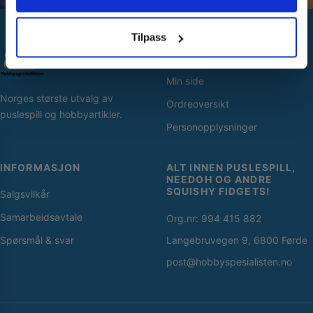
Nei takk! Jeg betaler fullpris
Tilpass
SNARVEIER
Min side
Norges største utvalg av
Ordreoversikt
puslespill og hobbyartikler.
Personopplysninger
INFORMASJON
ALT INNEN PUSLESPILL,
NEEDOH OG ANDRE
SQUISHY FIDGETS!
Salgsvilkår
Samarbeidsavtale
Org.nr: 994 415 882
Spørsmål & svar
Langebruvegen 9, 6800 Førde
post@hobbyspesialisten.no