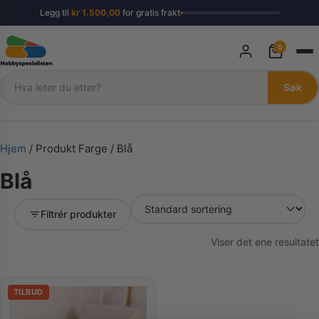
Legg til
kr
1.500,00
for gratis frakt
0
Søk
Søk
Hjem
/ Produkt Farge / Blå
Blå
Filtrér produkter
Viser det ene resultatet
TILBUD