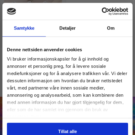
Samtykke
Detaljer
Om
Vil du ha
Denne nettsiden anvender cookies
Drnk Up Infuse
Vi bruker informasjonskapsler for å gi innhold og
kr
199,00
kr
199,00
10% Rabatt?
annonser et personlig preg, for å levere sosiale
Velg varianter
mediefunksjoner og for å analysere trafikken vår. Vi deler
dessuten informasjon om hvordan du bruker nettstedet
Meld deg på vårt nyhetsbrev og motta
vårt, med partnerne våre innen sosiale medier,
gode tilbud og produktinformasjon fra
annonsering og analysearbeid, som kan kombinere den
oss¢!
med annen informasjon du har gjort tilgjengelig for dem,
eller som de har samlet inn gjennom din bruk av
tjenestene deres.
Ja takk, jeg er med
Tillat alle