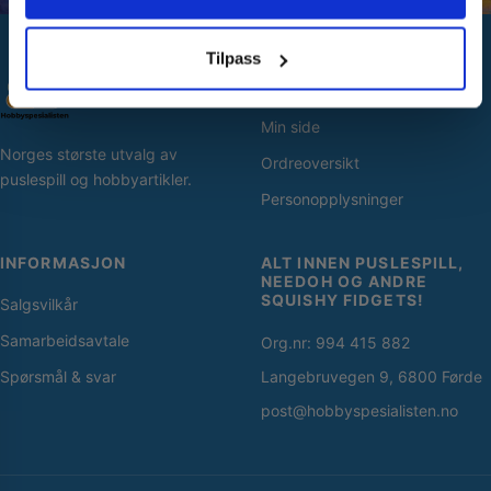
Nei takk! Jeg betaler fullpris
Tilpass
SNARVEIER
Min side
Norges største utvalg av
Ordreoversikt
puslespill og hobbyartikler.
Personopplysninger
INFORMASJON
ALT INNEN PUSLESPILL,
NEEDOH OG ANDRE
SQUISHY FIDGETS!
Salgsvilkår
Samarbeidsavtale
Org.nr: 994 415 882
Spørsmål & svar
Langebruvegen 9, 6800 Førde
post@hobbyspesialisten.no